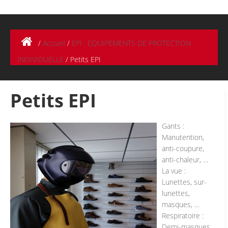
/
Accueil
/
EPI : EQUIPEMENTS DE PROTECTION
INDIVIDUELLE
/
Petits EPI
Petits EPI
Gants :
Manutention,
anti-coupure,
anti-chaleur, …
La vue :
Lunettes, sur-
lunettes,
masques, …
Respiratoire :
Demi-masques