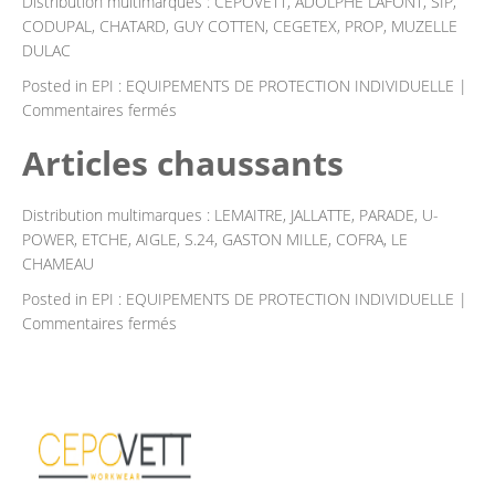
Distribution multimarques : CEPOVETT, ADOLPHE LAFONT, SIP,
CODUPAL, CHATARD, GUY COTTEN, CEGETEX, PROP, MUZELLE
DULAC
Posted in
EPI : EQUIPEMENTS DE PROTECTION INDIVIDUELLE
|
sur
Commentaires fermés
Vêtements
Articles chaussants
de
travail
Distribution multimarques : LEMAITRE, JALLATTE, PARADE, U-
POWER, ETCHE, AIGLE, S.24, GASTON MILLE, COFRA, LE
CHAMEAU
Posted in
EPI : EQUIPEMENTS DE PROTECTION INDIVIDUELLE
|
sur
Commentaires fermés
Articles
chaussants