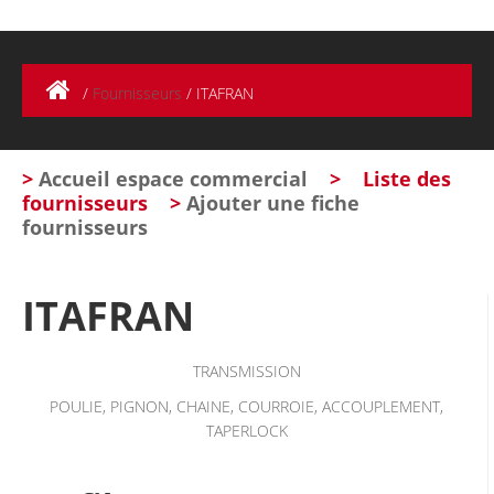
/
Fournisseurs
/
ITAFRAN
>
Accueil espace commercial
>
Liste des
fournisseurs
>
Ajouter une fiche
fournisseurs
ITAFRAN
TRANSMISSION
POULIE, PIGNON, CHAINE, COURROIE, ACCOUPLEMENT,
TAPERLOCK